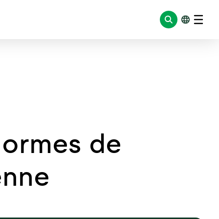
 normes de
enne