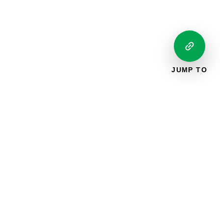
JUMP TO
S'ABONNER AUX MISES À JOUR PAR COURRIEL
Courriel
S'abonner
*
*