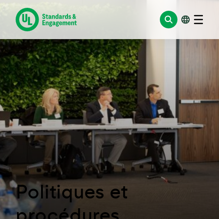
Aller
au
contenu
Politiques et
procédures