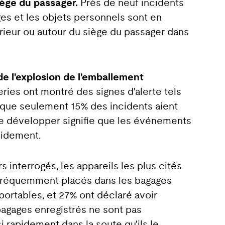
iège du passager.
Près de neuf incidents
ages et les objets personnels sont en
érieur ou autour du siège du passager dans
de l'explosion de l'emballement
eries ont montré des signes d'alerte tels
 que seulement 15% des incidents aient
 se développer signifie que les événements
apidement.
 interrogés, les appareils les plus cités
s fréquemment placés dans les bagages
portables, et 27% ont déclaré avoir
bagages enregistrés ne sont pas
 rapidement dans la soute qu'ils le