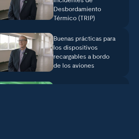
Incidentes de
Desbordamiento
Térmico (TRIP)
Buenas prácticas para
los dispositivos
recargables a bordo
de los aviones
Por qué es importante
el trabajo de ULSE:
David Wroth