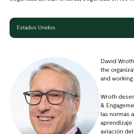
Estados Unidos
David Wroth
the organiza
and working
Wroth desem
& Engagement
las normas 
aprendizaje 
aviación de