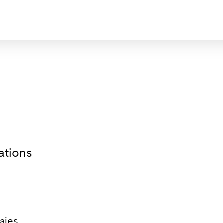
ations
iajes