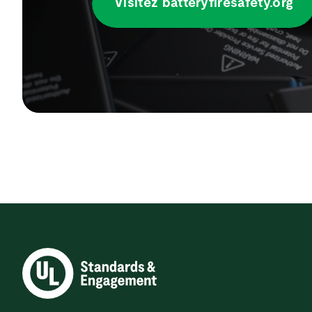
Visitez batteryfiresafety.org