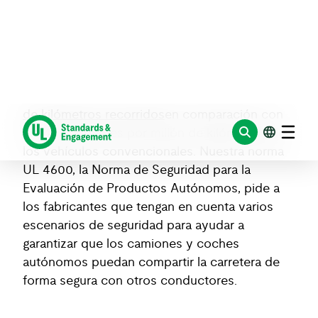
o total. Como los riesgos asociados a los
vehículos autónomos siguen evolucionando,
también lo hace la necesidad de que las
normas sigan el ritmo de esta tecnología. Los
datos muestran que los coches autónomos
están implicados en
9,1 accidentes por millón
de kilómetros recorridos
en comparación con
los 4,1 accidentes por millón de kilómetros de
los vehículos convencionales. Nuestra norma
UL 4600, la Norma de Seguridad para la
Evaluación de Productos Autónomos, pide a
los fabricantes que tengan en cuenta varios
escenarios de seguridad para ayudar a
garantizar que los camiones y coches
autónomos puedan compartir la carretera de
forma segura con otros conductores.