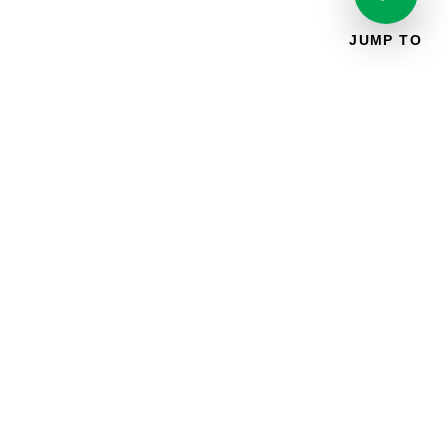
JUMP TO
SUSCRIBIRSE A LAS ACTUALIZACIONES POR
CORREO ELECTRÓNICO
Correo
Suscríbase a
electrónico
*
*
Al hacer clic en suscribir, acepto recibir comunicaciones
de UL Standards & Engagement con noticias y
actualizaciones sobre su trabajo e iniciativas. Entiendo que
puedo gestionar mis preferencias en cualquier momento y